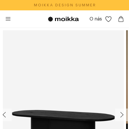
M O I K K A‎ ‎ ‎ D E S I G N‎ ‎ ‎ S U M M E R
O nás