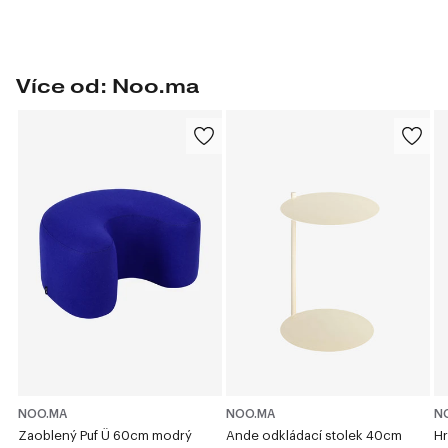
Více od: Noo.ma
NOO.MA
NOO.MA
N
Zaoblený Puf Ü 60cm modrý
Ande odkládací stolek 40cm
Hr