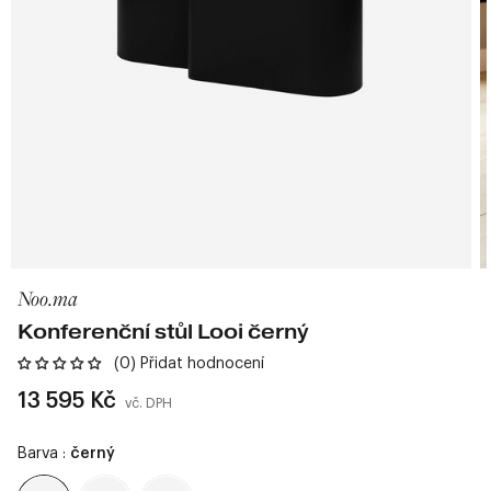
Noo.ma
Konferenční stůl Looi černý
(0) Přidat hodnocení
Běžná
13 595 Kč
vč. DPH
cena
Barva :
černý