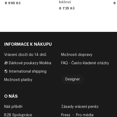
béžový
8 995 Kč
8
6 725 Kč
INFORMACE K NÁKUPU
Vrácení zboží do 14 dnů
Možnosti dopravy
🎁 Dárkové poukazy Moikka
FAQ - Často kladené otázky
🌎 International shipping
Designer
Možnosti platby
O NÁS
Náš příběh
Zásady vrácení peněz
B2B Spolupráce
Press ・ Pro média