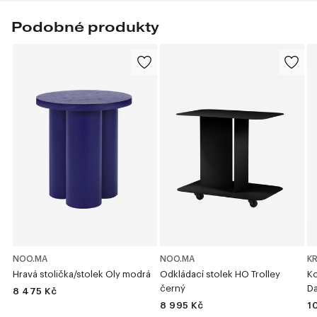
Podobné produkty
NOO.MA
NOO.MA
KR
Hravá stolička/stolek Oly modrá
Odkládací stolek HO Trolley
Ko
černý
D
8 475 Kč
8 995 Kč
1