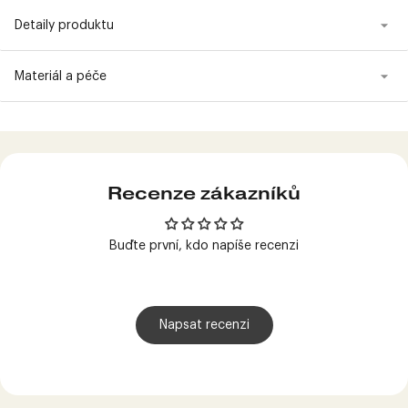
Detaily produktu
Materiál a péče
Produkt
přidán
do
košíku
Recenze zákazníků
Buďte první, kdo napíše recenzi
Napsat recenzi