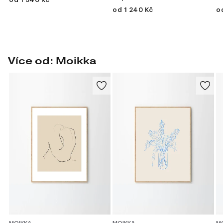
od 1 240 Kč
o
Více od: Moikka