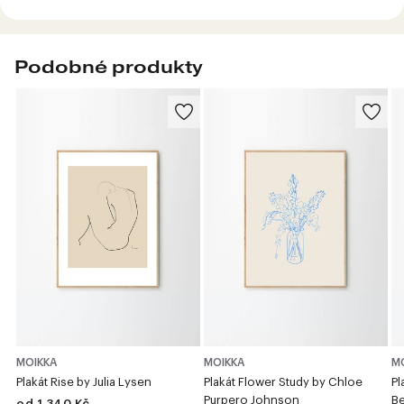
Podobné produkty
MOIKKA
MOIKKA
M
Plakát Rise by Julia Lysen
Plakát Flower Study by Chloe
Pl
Purpero Johnson
B
od 1 340 Kč