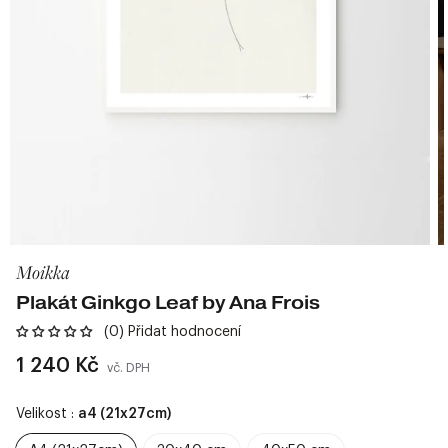
Moikka
Plakát Ginkgo Leaf by Ana Frois
(0) Přidat hodnocení
Běžná
1 240 Kč
vč. DPH
cena
Velikost :
a4 (21x27cm)