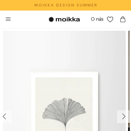
M O I K K A‎ ‎ ‎ D E S I G N‎ ‎ ‎ S U M M E R
O nás