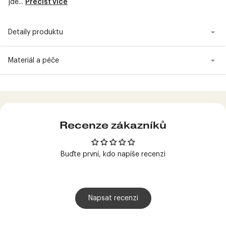
jde...
Přečíst více
Detaily produktu
Materiál a péče
Produkt
přidán
do
košíku
Recenze zákazníků
Buďte první, kdo napíše recenzi
Napsat recenzi