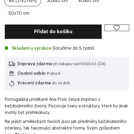
A4 (21x27cm)
30x40 cm
40x50 cm
50x70 cm
Přidat do košíku
Skladem u výrobce
Doručíme do 5 týdnů
Doprava zdarma
při nákupu nad 5000 Kč (ČR)
Osobní odběr
Praha 5
Vrácení zdarma
do 14 dnů
Portugalská umělkyně Ana Frois čerpá inspiraci z
každodenního života. Pozoruje tvary a struktury, které by jinak
mohly být přehlédnuty.
Na jejích uměleckých tiscích jsou jak předměty každodenního
interiéru, tak fascinující abstraktní formy. Svým způsobem