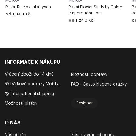
MOIKKA
MOIKKA
M
Plakát Rise by Julia Lysen
Plakát Flower Study by Chloe
Pl
Purpero Johnson
B
od 1 340 Kč
od 1 240 Kč
o
INFORMACE K NÁKUPU
Vrácení zboží do 14 dnů
Možnosti dopravy
🎁 Dárkové poukazy Moikka
FAQ - Často kladené otázky
🌎 International shipping
Designer
Možnosti platby
O NÁS
Náš příběh
Zásady vrácení peněz