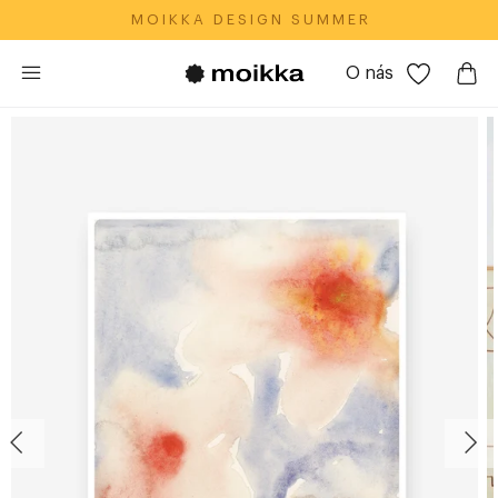
M O I K K A‎ ‎ ‎ D E S I G N‎ ‎ ‎ S U M M E R
O nás