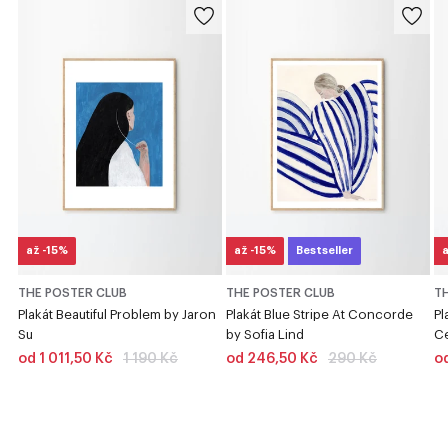
až -15%
až -15%
Bestseller
a
THE POSTER CLUB
THE POSTER CLUB
T
Plakát Beautiful Problem by Jaron
Plakát Blue Stripe At Concorde
Pl
Su
by Sofia Lind
Ce
od
od
od 1 011,50 Kč
1 190 Kč
od 246,50 Kč
290 Kč
o
{{
{{
lowest_price
lowest_price
}}
}}