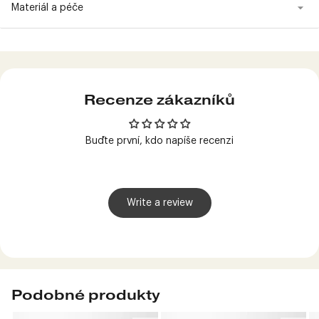
Materiál a péče
Produkt
přidán
do
košíku
Recenze zákazníků
Buďte první, kdo napíše recenzi
Write a review
Podobné produkty