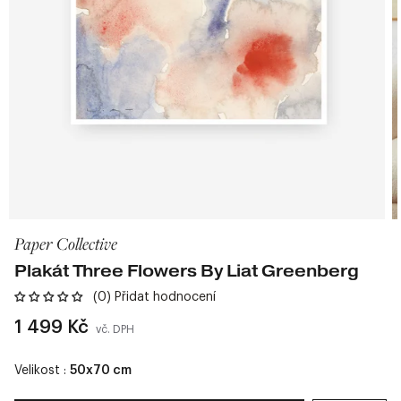
Paper Collective
Plakát Three Flowers By Liat Greenberg
(0) Přidat hodnocení
Běžná
1 499 Kč
vč. DPH
cena
Velikost :
50x70 cm