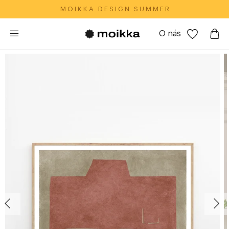
M O I K K A‎ ‎ ‎ D E S I G N‎ ‎ ‎ S U M M E R
O nás