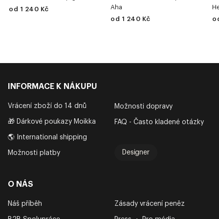
Aha
He
od 1 240 Kč
od 1 240 Kč
o
INFORMACE K NÁKUPU
Vrácení zboží do 14 dnů
Možnosti dopravy
🎁 Dárkové poukazy Moikka
FAQ - Často kladené otázky
🌎 International shipping
Designer
Možnosti platby
O NÁS
Náš příběh
Zásady vrácení peněz