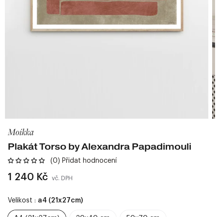
Moikka
Plakát Torso by Alexandra Papadimouli
(0) Přidat hodnocení
Běžná
1 240 Kč
vč. DPH
cena
Velikost :
a4 (21x27cm)