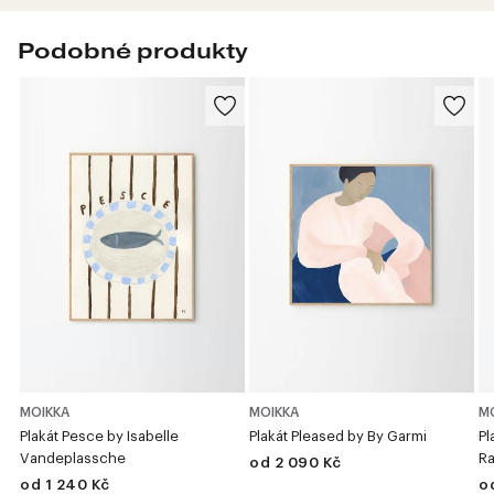
Podobné produkty
MOIKKA
MOIKKA
M
Plakát Pesce by Isabelle
Plakát Pleased by By Garmi
Pl
Vandeplassche
Ra
od 2 090 Kč
od 1 240 Kč
o