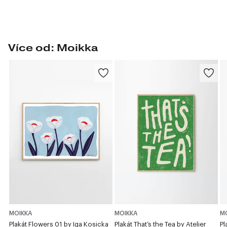
Více od: Moikka
MOIKKA
MOIKKA
M
Plakát Flowers 01 by Iga Kosicka
Plakát That’s the Tea by Atelier
Pl