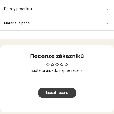
Detaily produktu
Materiál a péče
Produkt
přidán
do
košíku
Recenze zákazníků
Buďte první, kdo napíše recenzi
Napsat recenzi