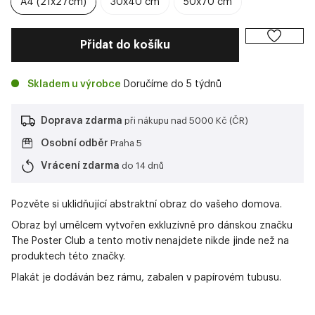
A4 (21x27cm)
30x40 cm
50x70 cm
Přidat do košíku
Skladem u výrobce
Doručíme do 5 týdnů
Doprava zdarma
při nákupu nad 5000 Kč (ČR)
Osobní odběr
Praha 5
Vrácení zdarma
do 14 dnů
Pozvěte si uklidňující abstraktní obraz do vašeho domova.
Obraz byl umělcem vytvořen exkluzivně pro dánskou značku
The Poster Club a tento motiv nenajdete nikde jinde než na
produktech této značky.
Plakát je dodáván bez rámu, zabalen v papírovém tubusu.