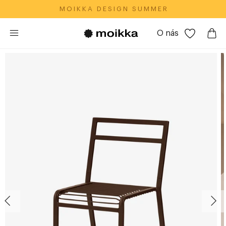
M O I K K A‎ ‎ ‎ D E S I G N‎ ‎ ‎ S U M M E R
O nás