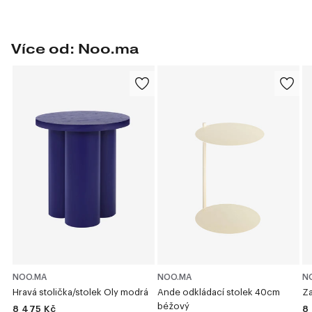
Více od: Noo.ma
NOO.MA
NOO.MA
N
Hravá stolička/stolek Oly modrá
Ande odkládací stolek 40cm
Za
béžový
8 475 Kč
8