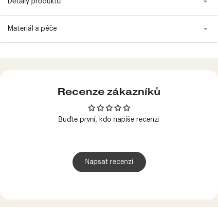
Detaily produktu
Materiál a péče
Produkt
přidán
do
košíku
Recenze zákazníků
Buďte první, kdo napíše recenzi
Napsat recenzi