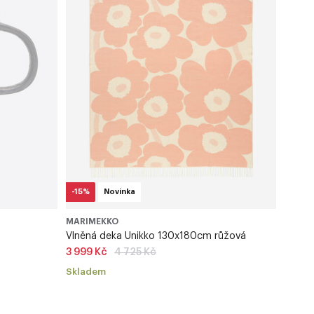
-15%
Novinka
MARIMEKKO
Vlněná deka Unikko 130x180cm růžová
Běžná
3 999 Kč
4 725 Kč
cena
Skladem