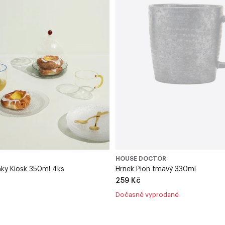
HOUSE DOCTOR
nky Kiosk 350ml 4ks
Hrnek Pion tmavý 330ml
259 Kč
Dočasně vyprodané