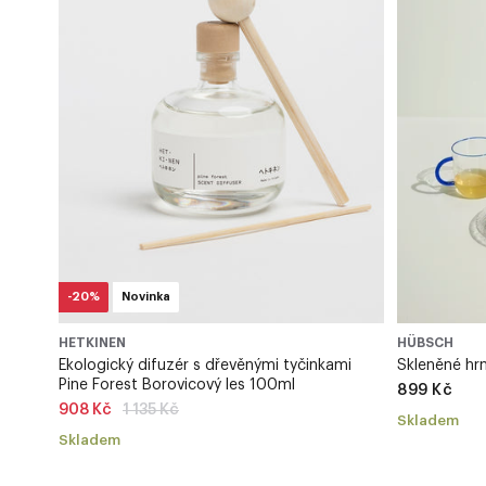
-20%
Novinka
HÜBSCH
HETKINEN
Skleněné hr
Ekologický difuzér s dřevěnými tyčinkami
Pine Forest Borovicový les 100ml
899 Kč
Běžná
908 Kč
1 135 Kč
Skladem
cena
Skladem