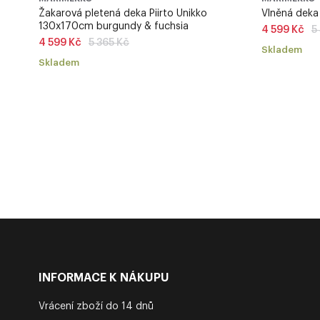
Žakarová pletená deka Piirto Unikko
Vlněná deka
130x170cm burgundy & fuchsia
Bě
4 599 Kč
5
Běžná
ce
4 599 Kč
5 365 Kč
Skladem
cena
Skladem
INFORMACE K NÁKUPU
Vrácení zboží do 14 dnů