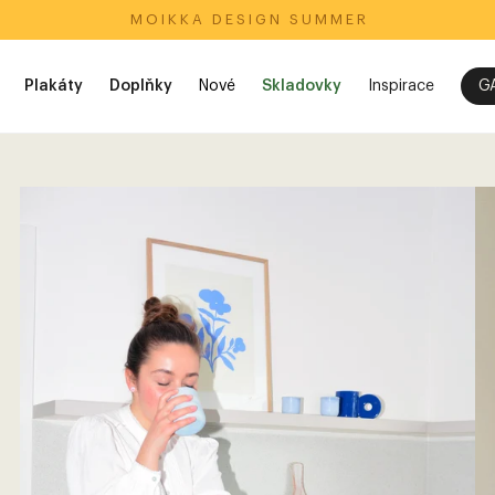
M O I K K A‎ ‎ ‎ D E S I G N‎ ‎ ‎ S U M M E R
Plakáty
Doplňky
Nové
Skladovky
Inspirace
G