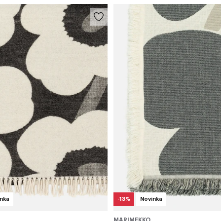
nka
-13%
Novinka
MARIMEKKO