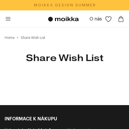
M O I K K A‎ ‎ ‎ D E S I G N‎ ‎ ‎ S U M M E R
O nás
Home
Share Wish List
Share Wish List
INFORMACE K NÁKUPU