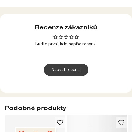
Produkt
přidán
do
košíku
Recenze zákazníků
Buďte první, kdo napíše recenzi
Napsat recenzi
Podobné produkty