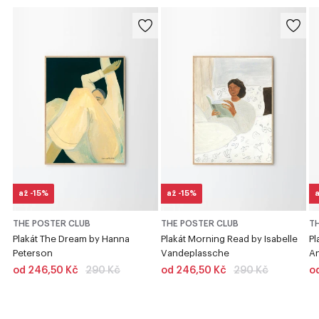
až -15%
až -15%
a
THE POSTER CLUB
THE POSTER CLUB
T
Plakát The Dream by Hanna
Plakát Morning Read by Isabelle
Pl
Peterson
Vandeplassche
A
od
od
od 246,50 Kč
290 Kč
od 246,50 Kč
290 Kč
o
{{
{{
lowest_price
lowest_price
}}
}}