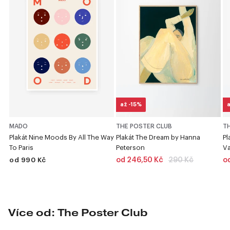
až -15%
a
MADO
THE POSTER CLUB
T
Plakát Nine Moods By All The Way
Plakát The Dream by Hanna
Pl
To Paris
Peterson
V
od
od 990 Kč
od 246,50 Kč
290 Kč
o
{{
lowest_price
}}
Více od: The Poster Club