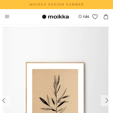
M O I K K A‎ ‎ ‎ D E S I G N‎ ‎ ‎ S U M M E R
O nás