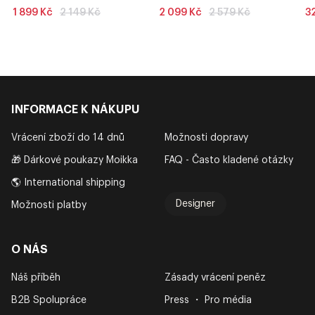
Běžná
Běžná
1 899 Kč
2 149 Kč
2 099 Kč
2 579 Kč
3
cena
cena
INFORMACE K NÁKUPU
Vrácení zboží do 14 dnů
Možnosti dopravy
🎁 Dárkové poukazy Moikka
FAQ - Často kladené otázky
🌎 International shipping
Designer
Možnosti platby
O NÁS
Náš příběh
Zásady vrácení peněz
B2B Spolupráce
Press ・ Pro média