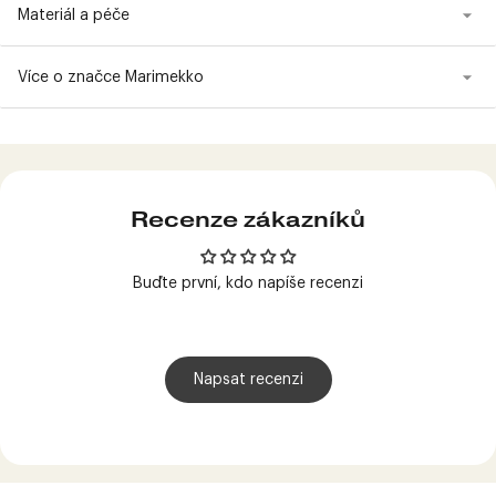
Materiál a péče
Více o značce Marimekko
Produkt
přidán
do
košíku
Recenze zákazníků
Buďte první, kdo napíše recenzi
Napsat recenzi