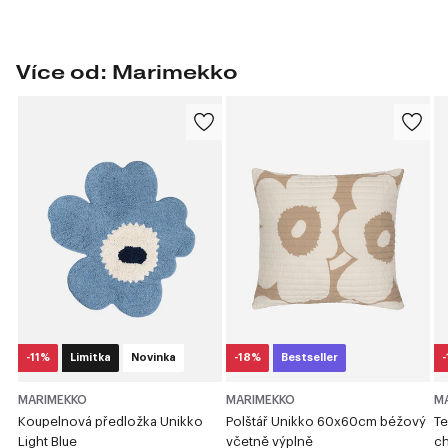
Více od: Marimekko
-11%
Limitka
Novinka
-18%
Bestseller
MARIMEKKO
MARIMEKKO
M
Koupelnová předložka Unikko
Polštář Unikko 60x60cm béžový
Te
Light Blue
včetně výplně
ch