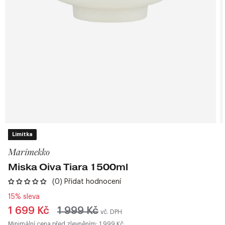
Limitka
Marimekko
Miska Oiva Tiara 1500ml
(0) Přidat hodnocení
15% sleva
Běžná
1 699 Kč
1 999 Kč
vč. DPH
cena
Minimální cena před zlevněním: 1 999 Kč