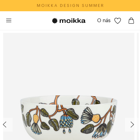
M O I K K A‎ ‎ ‎ D E S I G N‎ ‎ ‎ S U M M E R
O nás