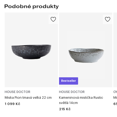
Podobné produkty
Bestseller
HOUSE DOCTOR
HOUSE DOCTOR
OY
Miska Pion tmavá velká 22 cm
Kameninová mistička Rustic
Mi
světlá 14cm
1 099 Kč
6
215 Kč