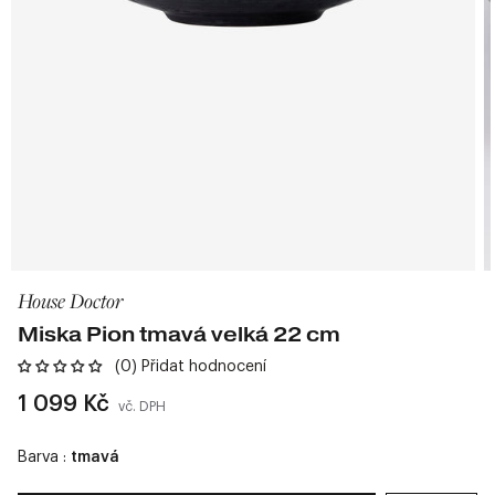
House Doctor
Miska Pion tmavá velká 22 cm
(0) Přidat hodnocení
Běžná
1 099 Kč
vč. DPH
cena
Barva :
tmavá