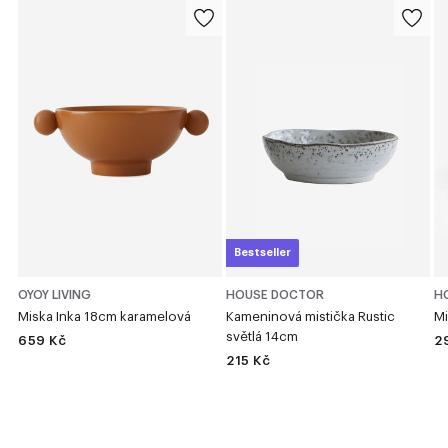
Bestseller
OYOY LIVING
HOUSE DOCTOR
H
Miska Inka 18cm karamelová
Kameninová mistička Rustic
Mi
světlá 14cm
659 Kč
2
215 Kč