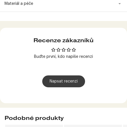
Materiál a péče
Produkt
přidán
do
košíku
Recenze zákazníků
Buďte první, kdo napíše recenzi
Napsat recenzi
Podobné produkty