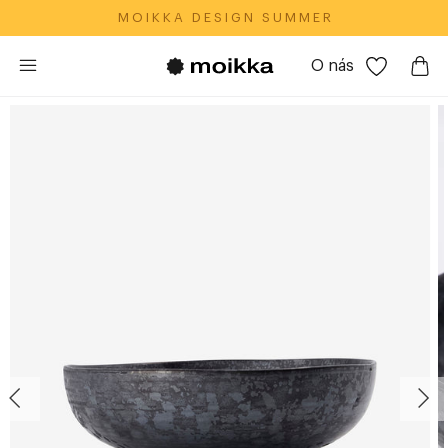
M O I K K A‎ ‎ ‎ D E S I G N‎ ‎ ‎ S U M M E R
O nás