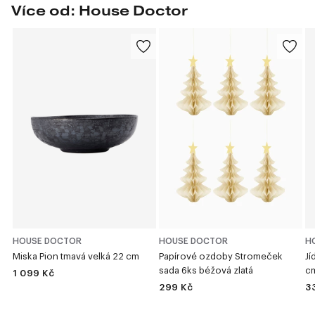
Více od: House Doctor
HOUSE DOCTOR
HOUSE DOCTOR
H
Miska Pion tmavá velká 22 cm
Papírové ozdoby Stromeček
Jí
sada 6ks béžová zlatá
c
1 099 Kč
299 Kč
3