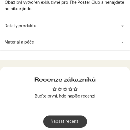
Obaz byl vytvořen exkluzivně pro The Poster Club a nenajdete
ho nikde jinde.
Detaily produktu
Materiál a péče
Produkt
přidán
do
košíku
Recenze zákazníků
Buďte první, kdo napíše recenzi
Napsat recenzi