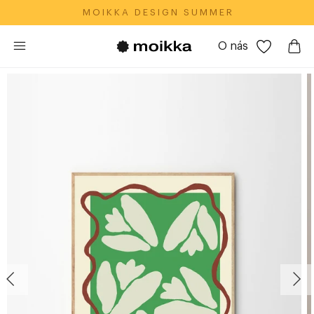
M O I K K A‎ ‎ ‎ D E S I G N‎ ‎ ‎ S U M M E R
O nás