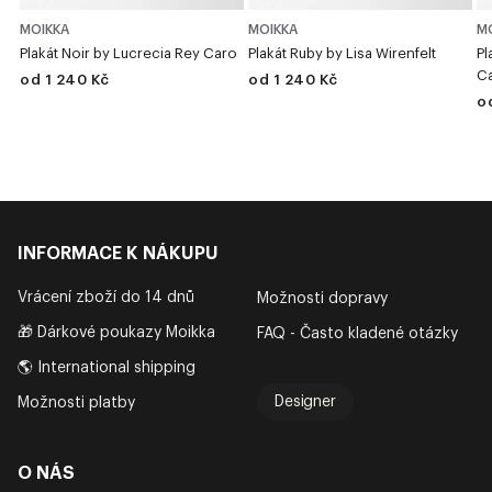
MOIKKA
MOIKKA
M
Plakát Noir by Lucrecia Rey Caro
Plakát Ruby by Lisa Wirenfelt
Pl
C
od 1 240 Kč
od 1 240 Kč
o
INFORMACE K NÁKUPU
Vrácení zboží do 14 dnů
Možnosti dopravy
🎁 Dárkové poukazy Moikka
FAQ - Často kladené otázky
🌎 International shipping
Designer
Možnosti platby
O NÁS