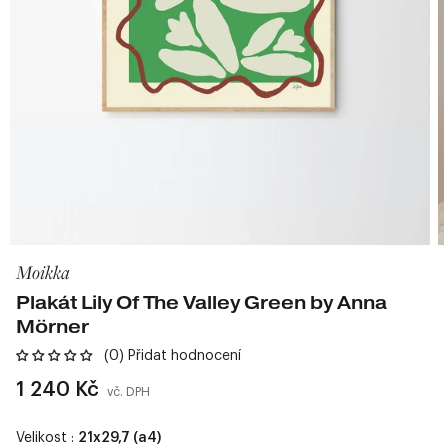
Moikka
Plakát Lily Of The Valley Green by Anna
Mörner
(0) Přidat hodnocení
Běžná
1 240 Kč
vč. DPH
cena
Velikost :
21x29,7 (a4)