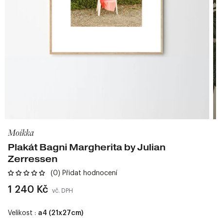
Moikka
Plakát Bagni Margherita by Julian
Zerressen
(0) Přidat hodnocení
Běžná
1 240 Kč
vč. DPH
cena
Velikost :
a4 (21x27cm)