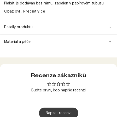
Plakát je dodáván bez rámu, zabalen v papírovém tubusu.
Obaz byl...
Přečíst více
Detaily produktu
Materiál a péče
Produkt
přidán
do
košíku
Recenze zákazníků
Buďte první, kdo napíše recenzi
Napsat recenzi