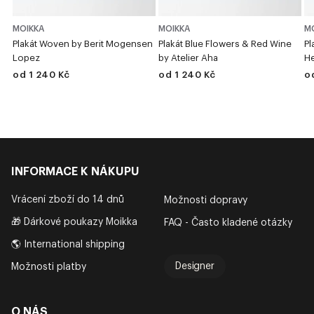
MOIKKA
MOIKKA
M
Plakát Woven by Berit Mogensen
Plakát Blue Flowers & Red Wine
Pl
Lopez
by Atelier Aha
He
od 1 240 Kč
od 1 240 Kč
o
INFORMACE K NÁKUPU
Vrácení zboží do 14 dnů
Možnosti dopravy
🎁 Dárkové poukazy Moikka
FAQ - Často kladené otázky
🌎 International shipping
Designer
Možnosti platby
O NÁS