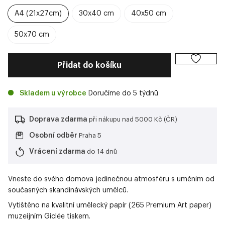
A4 (21x27cm)
30x40 cm
40x50 cm
50x70 cm
Přidat do košíku
Skladem u výrobce
Doručíme do 5 týdnů
Doprava zdarma
při nákupu nad 5000 Kč (ČR)
Osobní odběr
Praha 5
Vrácení zdarma
do 14 dnů
Vneste do svého domova jedinečnou atmosféru s uměním od
současných skandinávských umělců.
Vytištěno na kvalitní umělecký papír (265 Premium Art paper)
muzeijním Giclée tiskem.