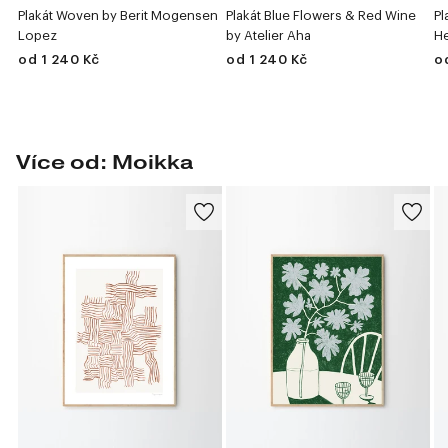
Plakát Woven by Berit Mogensen
Plakát Blue Flowers & Red Wine
Pl
Lopez
by Atelier Aha
He
od 1 240 Kč
od 1 240 Kč
o
Více od: Moikka