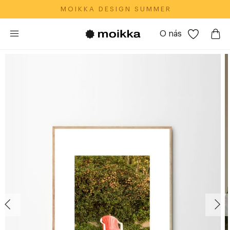
M O I K K A‎ ‎ ‎ D E S I G N‎ ‎ ‎ S U M M E R
O nás