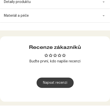
Detaily produktu
Materiál a péče
Produkt
přidán
do
košíku
Recenze zákazníků
Buďte první, kdo napíše recenzi
Napsat recenzi