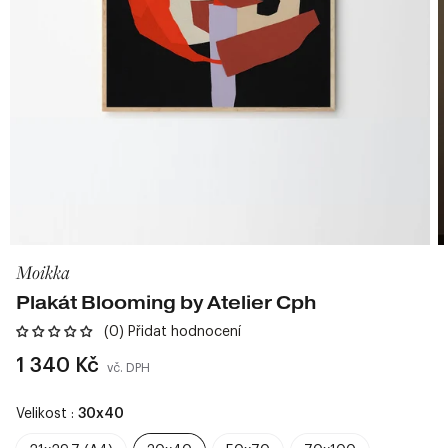
Moikka
Plakát Blooming by Atelier Cph
(0) Přidat hodnocení
Běžná
1 340 Kč
vč. DPH
cena
Velikost :
30x40