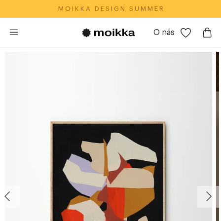
M O I K K A‎ ‎ ‎ D E S I G N‎ ‎ ‎ S U M M E R
O nás