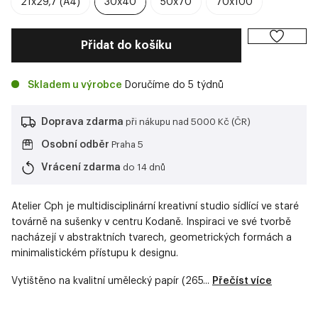
21x29,7 (A4)
30x40
50x70
70x100
Přidat do košíku
Skladem u výrobce
Doručíme do 5 týdnů
Doprava zdarma
při nákupu nad 5000 Kč (ČR)
Osobní odběr
Praha 5
Vrácení zdarma
do 14 dnů
Atelier Cph je multidisciplinární kreativní studio sídlící ve staré
továrně na sušenky v centru Kodaně. Inspiraci ve své tvorbě
nacházejí v abstraktních tvarech, geometrických formách a
minimalistickém přístupu k designu.
Vytištěno na kvalitní umělecký papír (265...
Přečíst více