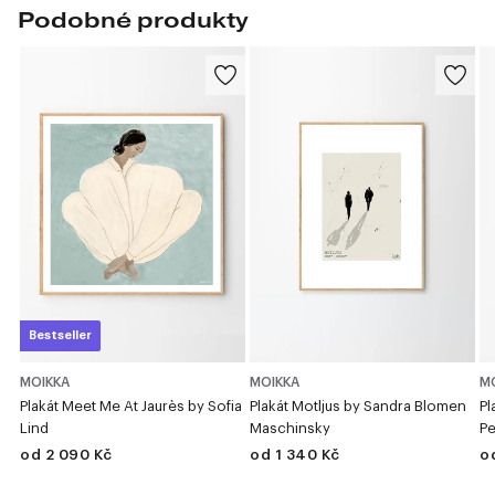
Podobné produkty
Bestseller
MOIKKA
MOIKKA
M
Plakát Meet Me At Jaurès by Sofia
Plakát Motljus by Sandra Blomen
Pl
Lind
Maschinsky
Pe
od 2 090 Kč
od 1 340 Kč
o