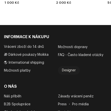
1 000 Kč
2 000 Kč
5
INFORMACE K NÁKUPU
Vrácení zboží do 14 dnů
Možnosti dopravy
🎁 Dárkové poukazy Moikka
FAQ - Často kladené otázky
🌎 International shipping
Designer
Možnosti platby
O NÁS
Náš příběh
Zásady vrácení peněz
B2B Spolupráce
Press ・ Pro média