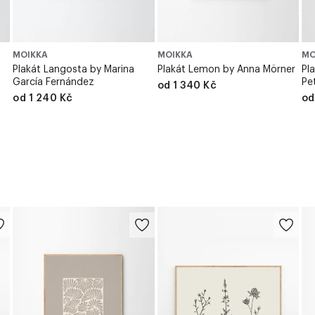
MOIKKA
MOIKKA
MO
Plakát Langosta by Marina
Plakát Lemon by Anna Mörner
Pl
García Fernández
Pe
od 1 340 Kč
od 1 240 Kč
od