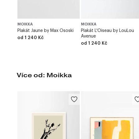
MOIKKA
MOIKKA
Plakát Jaune by Max Ososki
Plakát L'Oiseau by LouLou
Avenue
od 1 240 Kč
od 1 240 Kč
Více od: Moikka