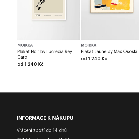
MOIKKA
MOIKKA
Plakát Noir by Lucrecia Rey
Plakát Jaune by Max Ososki
Caro
od 1 240 Kč
od 1 240 Kč
INFORMACE K NÁKUPU
Vrácení zboží do 14 dnů