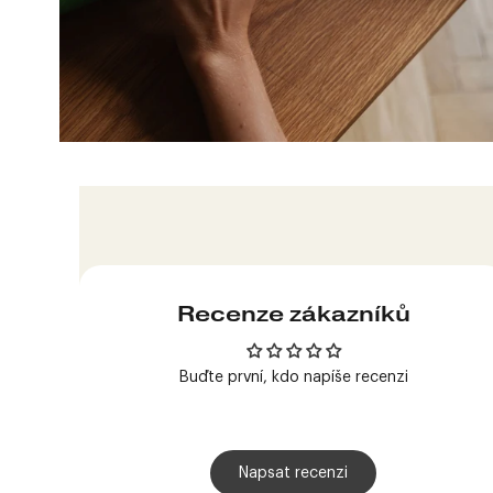
Produkt
přidán
do
košíku
Recenze zákazníků
Buďte první, kdo napíše recenzi
Napsat recenzi