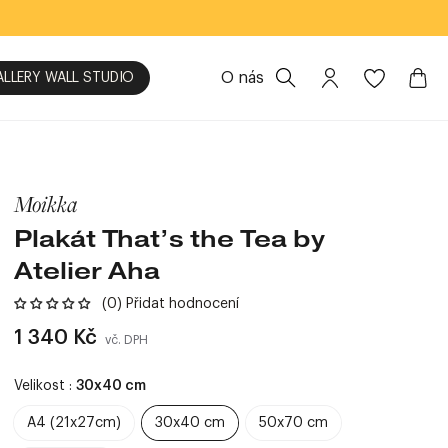
O nás
ALLERY WALL STUDIO
Moikka
Plakát That’s the Tea by
Atelier Aha
(0) Přidat hodnocení
Běžná
1 340 Kč
vč. DPH
cena
Velikost :
30x40 cm
A4 (21x27cm)
30x40 cm
50x70 cm