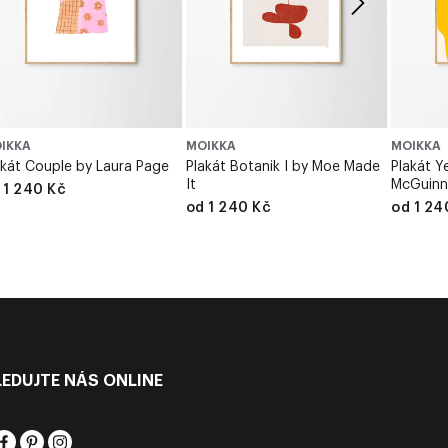
IKKA
MOIKKA
MOIKKA
akát Couple by Laura Page
Plakát Botanik I by Moe Made
Plakát Y
It
McGuinn
 1 240 Kč
od 1 240 Kč
od 1 24
LEDUJTE NÁS ONLINE