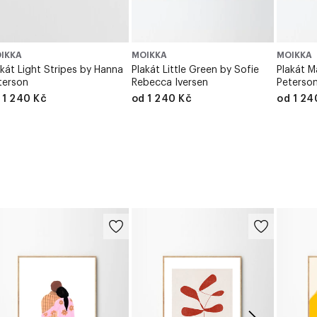
IKKA
MOIKKA
MOIKKA
akát Light Stripes by Hanna
Plakát Little Green by Sofie
Plakát M
terson
Rebecca Iversen
Peterso
 1 240 Kč
od 1 240 Kč
od 1 24