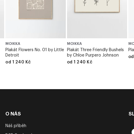
MOIKKA
MOIKKA
MO
Plakát Flowers No. 01 by Little
Plakát Three Friendly Bushels
Pl
Detroit
by Chloe Purpero Johnson
od
od 1 240 Kč
od 1 240 Kč
O NÁS
S
Náš příběh