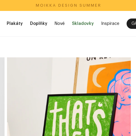
M O I K K A‎ ‎ ‎ D E S I G N‎ ‎ ‎ S U M M E R
Plakáty
Doplňky
Nové
Skladovky
Inspirace
G