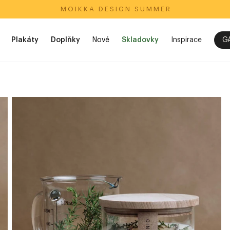
M O I K K A‎ ‎ ‎ D E S I G N‎ ‎ ‎ S U M M E R
Plakáty
Doplňky
Nové
Skladovky
Inspirace
G