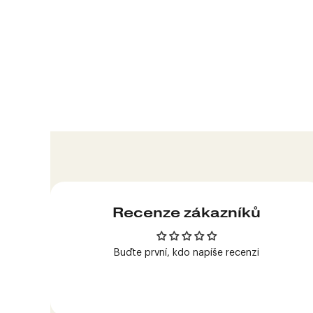
Produkt
přidán
do
košíku
Recenze zákazníků
Buďte první, kdo napíše recenzi