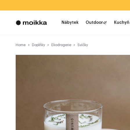
Nábytek
Outdoor🌿
Kuchyň
Home
Doplňky
Ekodrogerie
Svíčky