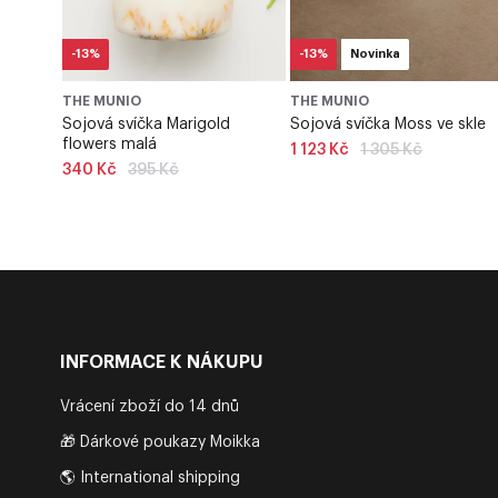
-13%
-13%
Novinka
THE MUNIO
THE MUNIO
Sojová svíčka Marigold
Sojová svíčka Moss ve skle
flowers malá
Běžná
1 123 Kč
1 305 Kč
Běžná
cena
340 Kč
395 Kč
cena
INFORMACE K NÁKUPU
Vrácení zboží do 14 dnů
🎁 Dárkové poukazy Moikka
🌎 International shipping