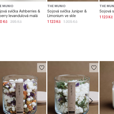
E MUNIO
THE MUNIO
THE MUN
jová svíčka Ashberries &
Sojová svíčka Juniper &
Sojová s
lberry levandulová malá
Limonium ve skle
1 123 Kč
Běžná
Běžná
0 Kč
395 Kč
1 123 Kč
1 305 Kč
cena
cena