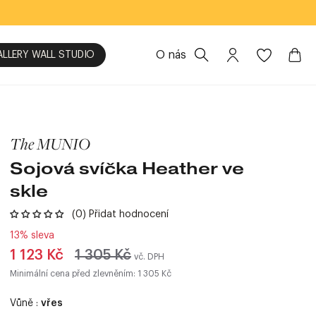
O nás
ALLERY WALL STUDIO
The MUNIO
Sojová svíčka Heather ve
skle
(0) Přidat hodnocení
13% sleva
Běžná
1 123 Kč
1 305 Kč
vč. DPH
cena
Minimální cena před zlevněním: 1 305 Kč
Vůně :
vřes