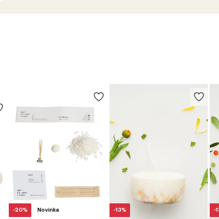
-20%
Novinka
-13%
-