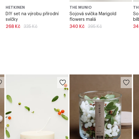
HETKINEN
THE MUNIO
TH
DIY set na výrobu přírodní
Sojová svíčka Marigold
So
svíčky
flowers malá
bi
Běžná
Běžná
268 Kč
335 Kč
340 Kč
395 Kč
34
cena
cena