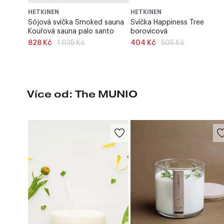
HETKINEN
HETKINEN
Sójová svíčka Smoked sauna
Svíčka Happiness Tree
Kouřová sauna palo santo
borovicová
Běžná
Běžná
828 Kč
1 035 Kč
404 Kč
505 Kč
cena
cena
Více od: The MUNIO