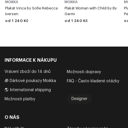
MOIKKA
MOIKKA
M
Plakát Vinca by Sofie Rebecca
Plakát Woman with Child by By
Pl
Iversen
Garmi
Pe
od 1 240 Kč
od 1 240 Kč
o
INFORMACE K NÁKUPU
Vrácení zboží do 14 dnů
Možnosti dopravy
🎁 Dárkové poukazy Moikka
FAQ - Často kladené otázky
🌎 International shipping
Designer
Možnosti platby
O NÁS