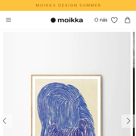
M O I K K A‎ ‎ ‎ D E S I G N‎ ‎ ‎ S U M M E R
O nás