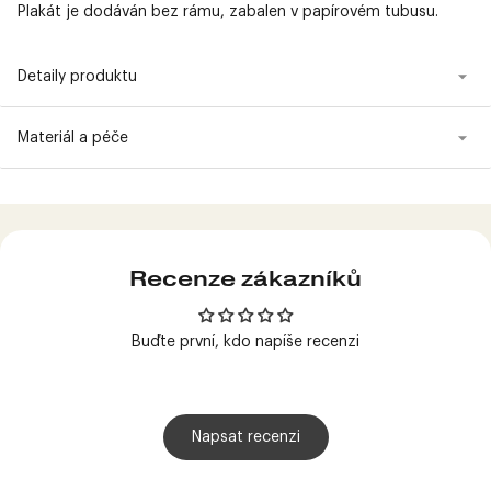
Plakát je dodáván bez rámu, zabalen v papírovém tubusu.
Detaily produktu
Materiál a péče
Produkt
přidán
do
košíku
Recenze zákazníků
Buďte první, kdo napíše recenzi
Napsat recenzi