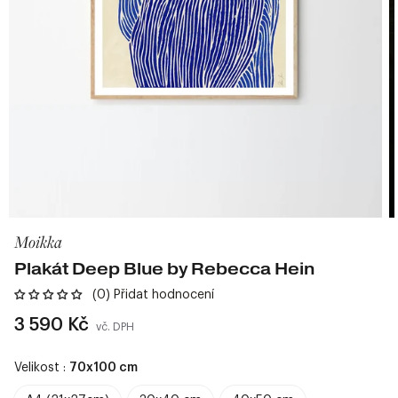
Moikka
Plakát Deep Blue by Rebecca Hein
(0) Přidat hodnocení
Běžná
3 590 Kč
vč. DPH
cena
Velikost :
70x100 cm