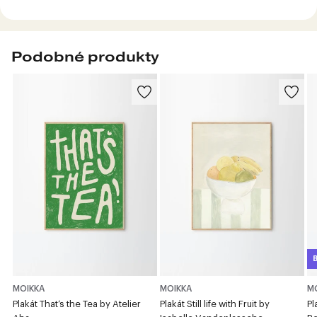
Podobné produkty
B
MOIKKA
MOIKKA
M
Plakát That’s the Tea by Atelier
Plakát Still life with Fruit by
Pl