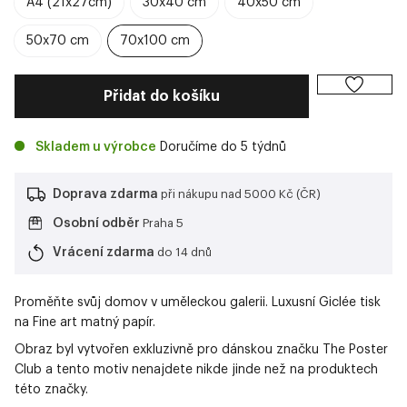
A4 (21x27cm)
30x40 cm
40x50 cm
50x70 cm
70x100 cm
Přidat do košíku
Skladem u výrobce
Doručíme do 5 týdnů
Doprava zdarma
při nákupu nad 5000 Kč (ČR)
Osobní odběr
Praha 5
Vrácení zdarma
do 14 dnů
Proměňte svůj domov v uměleckou galerii. Luxusní Giclée tisk
na Fine art matný papír.
Obraz byl vytvořen exkluzivně pro dánskou značku The Poster
Club a tento motiv nenajdete nikde jinde než na produktech
této značky.