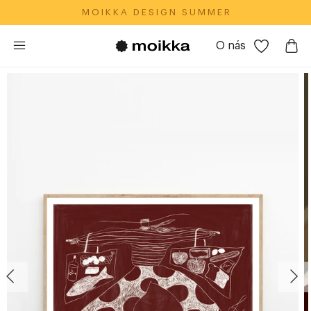
M O I K K A‎ ‎ ‎ D E S I G N‎ ‎ ‎ S U M M E R
O nás