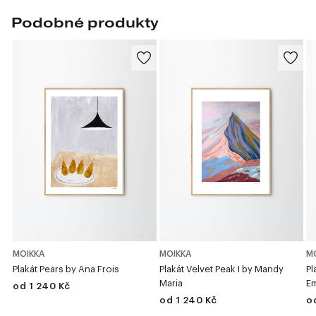
Podobné produkty
MOIKKA
MOIKKA
M
Plakát Pears by Ana Frois
Plakát Velvet Peak I by Mandy
Pl
Maria
E
od 1 240 Kč
od 1 240 Kč
o