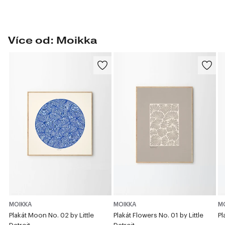
Více od: Moikka
MOIKKA
MOIKKA
M
Plakát Moon No. 02 by Little
Plakát Flowers No. 01 by Little
Pl