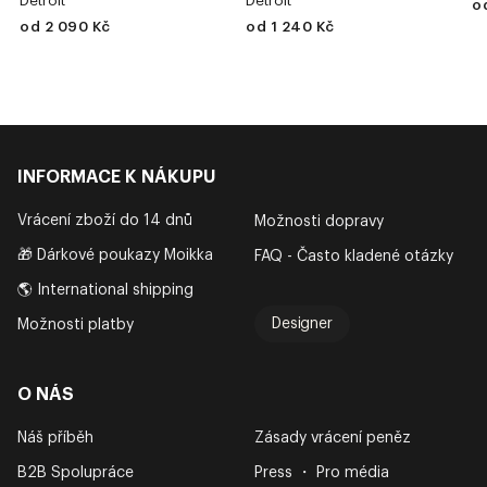
Detroit
Detroit
o
od 2 090 Kč
od 1 240 Kč
INFORMACE K NÁKUPU
Vrácení zboží do 14 dnů
Možnosti dopravy
🎁 Dárkové poukazy Moikka
FAQ - Často kladené otázky
🌎 International shipping
Designer
Možnosti platby
O NÁS
Náš příběh
Zásady vrácení peněz
B2B Spolupráce
Press ・ Pro média