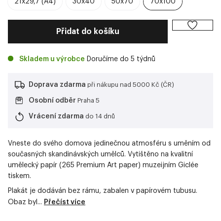
21x29,7 (A4)
30x40
50x70
70x100
Přidat do košíku
Skladem u výrobce
Doručíme do 5 týdnů
Doprava zdarma
při nákupu nad 5000 Kč (ČR)
Osobní odběr
Praha 5
Vrácení zdarma
do 14 dnů
Vneste do svého domova jedinečnou atmosféru s uměním od
současných skandinávských umělců. Vytištěno na kvalitní
umělecký papír (265 Premium Art paper) muzeijním Giclée
tiskem.
Plakát je dodáván bez rámu, zabalen v papírovém tubusu.
Obaz byl...
Přečíst více